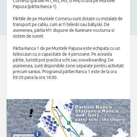
Cornesu (pârtiile M1, M2, M3, si M4) si una pe Muntele
Papusa (pârtia Ranca 1).
Pârtiile de pe Muntele Cornesu sunt dotate cu instalatii de
transport pe cablu, cum ar fi teleski sau babyski. De
asemenea, pârtia M1 dispune de iluminare nocturna si
sistem de sunet.
Pârtia Ranca 1 de pe Muntele Papusa este echipata cu un
telescaun cu o capacitate de 4 persoane. Pe aceasta
pârtie, turistii pot practica schi sau snowboarding. De
asemenea, sunt disponibile zone separate pentru activitati
precum sanius. Programul pârtiei Ranca 1 este de la ora
09:30 pana la ora 16:00.