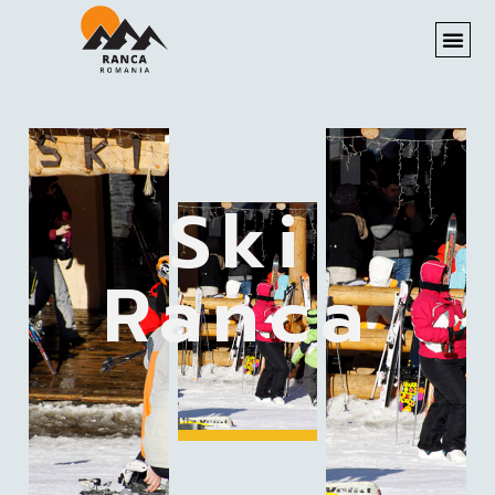
Ski
Ranca